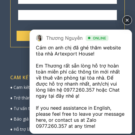
Thương Nguyễn
Thương Nguyễn
ONLINE
ONLINE
Cám ơn anh chị đã ghé thăm website 
Cám ơn anh chị đã ghé thăm website 
tòa nhà Artexport House! 

tòa nhà Artexport House! 

Em Thương rất sẵn lòng hỗ trợ hoàn 
Em Thương rất sẵn lòng hỗ trợ hoàn 
toàn miễn phí các thông tin mới nhất 
toàn miễn phí các thông tin mới nhất 
CAM KẾT CỦA CHÚNG TÔI
về thuê văn phòng tại tòa nhà. Để 
về thuê văn phòng tại tòa nhà. Để 
♦ Cam kết bảo mật thông tin cá nhân khách hàng
được hỗ trợ nhanh nhất, anh/chị vui 
được hỗ trợ nhanh nhất, anh/chị vui 
lòng liên hệ 
lòng liên hệ 
0977.260.357
0977.260.357
 hoặc Chat 
 hoặc Chat 
♦ Trở thành cầu nối vững chắc, chuyên nghiệp
ngay tại đây nhé ạ! 

ngay tại đây nhé ạ! 

♦ Tư vấn trực tiếp chuyên sâu, chọn sàn đẹp nhất
If you need assistance in English, 
If you need assistance in English, 
♦ Báo giá thuê trực tiếp, chính xác và nhanh nhất
please feel free to leave your message 
please feel free to leave your message 
here, or contact us at Zalo 
here, or contact us at Zalo 
♦ Hỗ trợ làm thủ tục trực tiếp với ban quản lý toà nhà
0977.260.357
0977.260.357
 at any time!
 at any time!