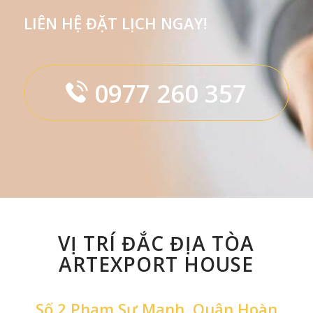
LIÊN HỆ ĐẶT LỊCH NGAY!
0977 260 357
VỊ TRÍ ĐẮC ĐỊA TÒA
ARTEXPORT HOUSE
Số 2 Phạm Sư Mạnh, Quận Hoàn