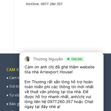
Hotline: 0977 260 357
Thương Nguyễn
Thương Nguyễn
ONLINE
ONLINE
Cám ơn anh chị đã ghé thăm website 
Cám ơn anh chị đã ghé thăm website 
CAM KẾT CỦA CHÚNG TÔI
tòa nhà Artexport House! 

tòa nhà Artexport House! 

♦ Cam kết bảo mật thông tin cá nhân khách hàng
Em Thương rất sẵn lòng hỗ trợ hoàn 
Em Thương rất sẵn lòng hỗ trợ hoàn 
♦ Trở thành cầu nối vững chắc, chuyên nghiệp
toàn miễn phí các thông tin mới nhất 
toàn miễn phí các thông tin mới nhất 
về thuê văn phòng tại tòa nhà. Để 
về thuê văn phòng tại tòa nhà. Để 
♦ Tư vấn trực tiếp chuyên sâu, chọn sàn đẹp nhất
được hỗ trợ nhanh nhất, anh/chị vui 
được hỗ trợ nhanh nhất, anh/chị vui 
lòng liên hệ 
lòng liên hệ 
0977.260.357
0977.260.357
 hoặc Chat 
 hoặc Chat 
♦ Báo giá thuê trực tiếp, chính xác và nhanh nhất
ngay tại đây nhé ạ! 

ngay tại đây nhé ạ! 
