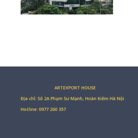
ARTEXPORT HOUSE
Địa chỉ: Số 2A Phạm Sư Mạnh, Hoàn Kiếm Hà Nội
Hotline: 0977 260 357