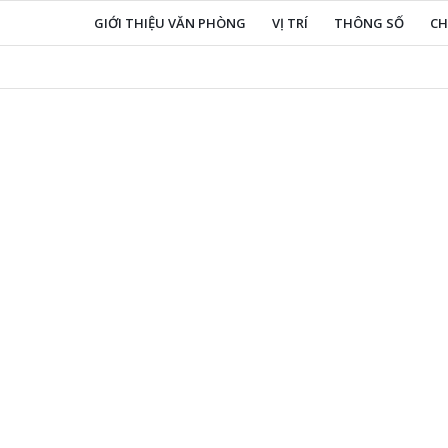
GIỚI THIỆU VĂN PHÒNG
VỊ TRÍ
THÔNG SỐ
CH