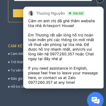
Thương Nguyễn
Thương Nguyễn
ONLINE
ONLINE
Cám ơn anh chị đã ghé thăm website 
Cám ơn anh chị đã ghé thăm website 
tòa nhà Artexport House! 

tòa nhà Artexport House! 

Em Thương rất sẵn lòng hỗ trợ hoàn 
Em Thương rất sẵn lòng hỗ trợ hoàn 
toàn miễn phí các thông tin mới nhất 
toàn miễn phí các thông tin mới nhất 
về thuê văn phòng tại tòa nhà. Để 
về thuê văn phòng tại tòa nhà. Để 
CAM KẾT CỦA CHÚNG TÔI
được hỗ trợ nhanh nhất, anh/chị vui 
được hỗ trợ nhanh nhất, anh/chị vui 
♦ Cam kết bảo mật thông tin cá nhân khách hàng
lòng liên hệ 
lòng liên hệ 
0977.260.357
0977.260.357
 hoặc Chat 
 hoặc Chat 
ngay tại đây nhé ạ! 

ngay tại đây nhé ạ! 

♦ Trở thành cầu nối vững chắc, chuyên nghiệp
If you need assistance in English, 
If you need assistance in English, 
♦ Tư vấn trực tiếp chuyên sâu, chọn sàn đẹp nhất
please feel free to leave your message 
please feel free to leave your message 
here, or contact us at Zalo 
here, or contact us at Zalo 
♦ Báo giá thuê trực tiếp, chính xác và nhanh nhất
0977.260.357
0977.260.357
 at any time!
 at any time!
♦ Hỗ trợ làm thủ tục trực tiếp với ban quản lý toà nhà